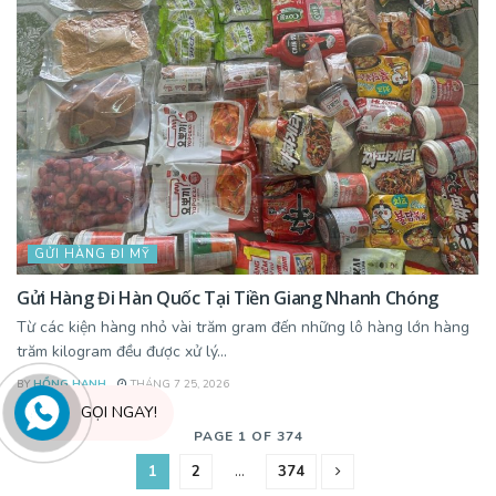
GỬI HÀNG ĐI MỸ
Gửi Hàng Đi Hàn Quốc Tại Tiền Giang Nhanh Chóng
Từ các kiện hàng nhỏ vài trăm gram đến những lô hàng lớn hàng
trăm kilogram đều được xử lý...
BY
HỒNG HẠNH
THÁNG 7 25, 2026
GỌI NGAY!
PAGE 1 OF 374
1
2
…
374