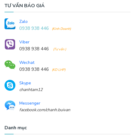
TƯ VẤN BÁO GIÁ
Zalo
0938 938 446
(Kinh Doanh)
Viber
0938 938 446
(Tư vấn )
Wechat
0938 938 446
(KD LHP)
Skype
chanhtam12
Messenger
facebook.com/chanh.buivan
Danh mục