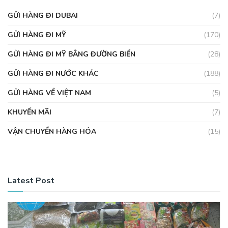
GỬI HÀNG ĐI DUBAI
(7)
GỬI HÀNG ĐI MỸ
(170)
GỬI HÀNG ĐI MỸ BẰNG ĐƯỜNG BIỂN
(28)
GỬI HÀNG ĐI NƯỚC KHÁC
(188)
GỬI HÀNG VỀ VIỆT NAM
(5)
KHUYẾN MÃI
(7)
VẬN CHUYỂN HÀNG HÓA
(15)
Latest Post