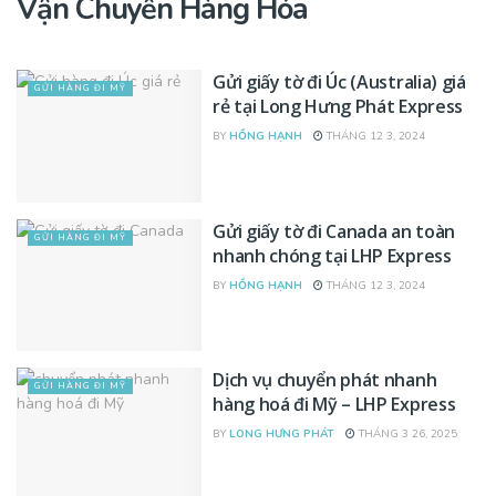
Vận Chuyển Hàng Hóa
Gửi giấy tờ đi Úc (Australia) giá
GỬI HÀNG ĐI MỸ
rẻ tại Long Hưng Phát Express
BY
HỒNG HẠNH
THÁNG 12 3, 2024
Gửi giấy tờ đi Canada an toàn
GỬI HÀNG ĐI MỸ
nhanh chóng tại LHP Express
BY
HỒNG HẠNH
THÁNG 12 3, 2024
Dịch vụ chuyển phát nhanh
GỬI HÀNG ĐI MỸ
hàng hoá đi Mỹ – LHP Express
BY
LONG HƯNG PHÁT
THÁNG 3 26, 2025