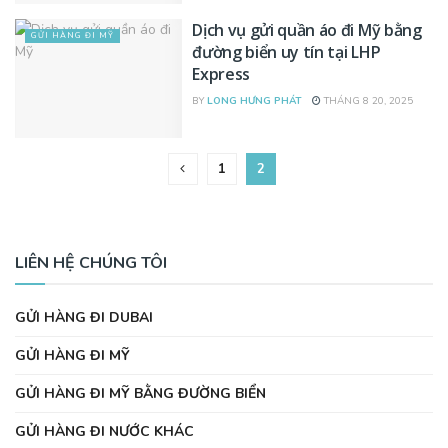
Dịch vụ gửi quần áo đi Mỹ bằng
GỬI HÀNG ĐI MỸ
đường biển uy tín tại LHP
Express
BY
LONG HƯNG PHÁT
THÁNG 8 20, 2025
1
2
LIÊN HỆ CHÚNG TÔI
GỬI HÀNG ĐI DUBAI
GỬI HÀNG ĐI MỸ
GỬI HÀNG ĐI MỸ BẰNG ĐƯỜNG BIỂN
GỬI HÀNG ĐI NƯỚC KHÁC