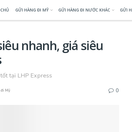
 CHỦ
GỬI HÀNG ĐI MỸ
GỬI HÀNG ĐI NƯỚC KHÁC
GỬI H
siêu nhanh, giá siêu
s
 tốt tại LHP Express
0
 đi Mỹ