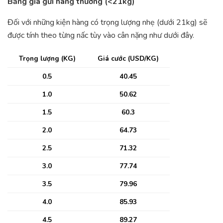
Bảng giá gửi hàng thường (<21kg)
Đối với những kiện hàng có trọng lượng nhẹ (dưới 21kg) sẽ
được tính theo từng nấc tùy vào cân nặng như dưới đây.
Trọng lượng (KG)
Giá cước (USD/KG)
0.5
40.45
1.0
50.62
1.5
60.3
2.0
64.73
2.5
71.32
3.0
77.74
3.5
79.96
4.0
85.93
4.5
89.27