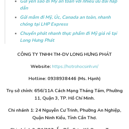
Gửi yến sào đi Mỹ an toàn với nhiều ưu đãi hấp
dẫn
Gửi mắm đi Mỹ, Úc, Canada an toàn, nhanh
chóng tại LHP Express
Chuyển phát nhanh thực phẩm đi Mỹ giá rẻ tại
Long Hưng Phát
CÔNG TY TNHH TM-DV LONG HƯNG PHÁT
Website:
https://hotrohocsinh.vn/
Hotline: 0938938446 (Ms. Hạnh)
Trụ sở chính: 656/11A Cách Mạng Tháng Tám, Phường
11, Quận 3, TP. Hồ Chí Minh.
Chi nhánh 1: 24 Nguyễn Cư Trinh, Phường An Nghiệp,
Quận Ninh Kiều, Tỉnh Cần Thơ.