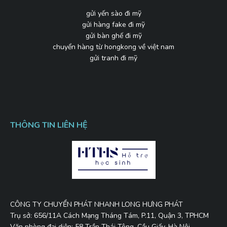
gửi yến sào đi mỹ
gửi hàng fake đi mỹ
gửi bàn ghế đi mỹ
chuyển hàng từ hongkong về việt nam
gửi tranh đi mỹ
THÔNG TIN LIÊN HỆ
CÔNG TY CHUYỂN PHÁT NHANH LONG HƯNG PHÁT
Trụ sở: 656/11A Cách Mạng Tháng Tám, P.11, Quận 3, TPHCM
Văn phòng đại diện: 58 Trần Thái Tông, Cầu Giấy, Hà Nội.