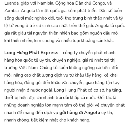
Luanda, giáp với Namibia, Cộng hòa Dân chủ Congo, và
Zambia. Angola là một quốc gia kém phát triển. Dân số luôn
sống dưới mức nghèo đói, tuổi thọ trung bình thấp nhất và tỷ
lệ tử vong ở trẻ sơ sinh cao nhất trên thế giới. Angola là quốc
gia rất giàu tài nguyên thiên nhiên bao gồm nguồn dầu mỏ,
khí thiên nhiên, kim cương và nhiều loại khoáng sản khác.
Long Hưng Phát Express
– công ty chuyển phát nhanh
hàng hóa quốc tế uy tín, chuyên nghiệp, giá rẻ nhất tại thị
trường Việt Nam. Chúng tôi luôn không ngừng cải tiến, đổi
mới, nâng cao chất lượng dịch vụ từ khâu lấy hàng, kê khai
hàng hóa, đóng gói đến khâu vận chuyển, giao hàng tận tay
người nhận ở nước ngoài. Long Hưng Phát có cơ sở, hạ tầng,
thiết bị hiện đại, chi nhánh trải dài khắp cả nước. Đối tác là
những doanh nghiệp lớn mạnh tầm cỡ thế giới về chuyển phát
nhanh để mang đến dịch vụ
gửi hàng đi Angola
uy tín,
nhanh chóng, tiết kiệm nhất cho khách hàng.