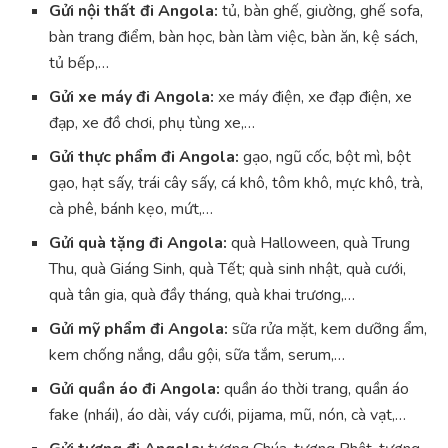
Gửi nội thất đi Angola:
tủ, bàn ghế, giường, ghế sofa,
bàn trang điểm, bàn học, bàn làm việc, bàn ăn, kệ sách,
tủ bếp,…
Gửi xe máy đi Angola:
xe máy điện, xe đạp điện, xe
đạp, xe đồ chơi, phụ tùng xe,…
Gửi thực phẩm đi Angola:
gạo, ngũ cốc, bột mì, bột
gạo, hạt sấy, trái cây sấy, cá khô, tôm khô, mực khô, trà,
cà phê, bánh kẹo, mứt,…
Gửi quà tặng đi Angola:
quà Halloween, quà Trung
Thu, quà Giáng Sinh, quà Tết; quà sinh nhật, quà cưới,
quà tân gia, quà đầy tháng, quà khai trương,…
Gửi mỹ phẩm đi Angola:
sữa rửa mặt, kem dưỡng ẩm,
kem chống nắng, dầu gội, sữa tắm, serum,…
Gửi quần áo đi Angola:
quần áo thời trang, quần áo
fake (nhái), áo dài, váy cưới, pijama, mũ, nón, cà vạt,…