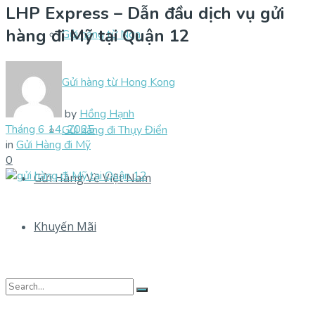
LHP Express – Dẫn đầu dịch vụ gửi
hàng đi Mỹ tại Quận 12
Gửi hàng từ Nga
Gửi hàng từ Hong Kong
by
Hồng Hạnh
Tháng 6 14, 2025
Gửi hàng đi Thụy Điển
in
Gửi Hàng đi Mỹ
0
Gửi Hàng Về Việt Nam
Khuyến Mãi