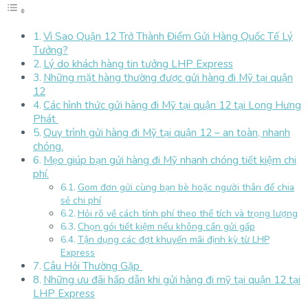
Vì Sao Quận 12 Trở Thành Điểm Gửi Hàng Quốc Tế Lý
Tưởng?
Lý do khách hàng tin tưởng LHP Express
Những mặt hàng thường được gửi hàng đi Mỹ tại quận
12
Các hình thức gửi hàng đi Mỹ tại quận 12 tại Long Hưng
Phát
Quy trình gửi hàng đi Mỹ tại quận 12 – an toàn, nhanh
chóng.
Mẹo giúp bạn gửi hàng đi Mỹ nhanh chóng tiết kiệm chi
phí.
Gom đơn gửi cùng bạn bè hoặc người thân để chia
sẻ chi phí
Hỏi rõ về cách tính phí theo thể tích và trọng lượng
Chọn gói tiết kiệm nếu không cần gửi gấp
Tận dụng các đợt khuyến mãi định kỳ từ LHP
Express
Câu Hỏi Thường Gặp
Những ưu đãi hấp dẫn khi gửi hàng đi mỹ tại quận 12 tại
LHP Express