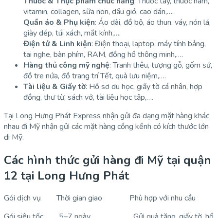
Thuốc & Thực phẩm chức năng
: Thuốc tây, thuốc nam,
vitamin, collagen, sữa non, dầu gió, cao dán,….
Quần áo & Phụ kiện
: Áo dài, đồ bộ, áo thun, váy, nón lá,
giày dép, túi xách, mắt kính,….
Điện tử & Linh kiện
: Điện thoại, laptop, máy tính bảng,
tai nghe, bàn phím, RAM, đồng hồ thông minh,….
Hàng thủ công mỹ nghệ
: Tranh thêu, tượng gỗ, gốm sứ,
đồ tre nứa, đồ trang trí Tết, quà lưu niệm,….
Tài liệu & Giấy tờ
: Hồ sơ du học, giấy tờ cá nhân, hợp
đồng, thư từ, sách vở, tài liệu học tập,….
Tại Long Hưng Phát Express nhận gửi đa dạng mặt hàng khác
nhau đi Mỹ nhận gửi các mặt hàng cồng kềnh có kích thước lớn
đi Mỹ.
Các hình thức gửi hàng đi Mỹ tại quận
12 tại Long Hưng Phát
Gói dịch vụ Thời gian giao Phù hợp với nhu cầu
Gói siêu tốc 5–7 ngày Gửi quà tặng, giấy tờ, hồ