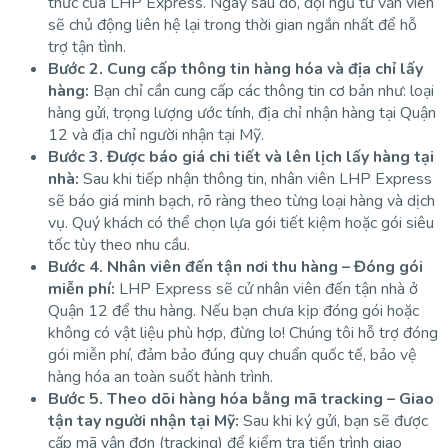
thức của LHP Express. Ngay sau đó, đội ngũ tư vấn viên
sẽ chủ động liên hệ lại trong thời gian ngắn nhất để hỗ
trợ tận tình.
Bước 2. Cung cấp thông tin hàng hóa và địa chỉ lấy
hàng:
Bạn chỉ cần cung cấp các thông tin cơ bản như: loại
hàng gửi, trọng lượng ước tính, địa chỉ nhận hàng tại Quận
12 và địa chỉ người nhận tại Mỹ.
Bước 3. Được báo giá chi tiết và lên lịch lấy hàng tại
nhà:
Sau khi tiếp nhận thông tin, nhân viên LHP Express
sẽ báo giá minh bạch, rõ ràng theo từng loại hàng và dịch
vụ. Quý khách có thể chọn lựa gói tiết kiệm hoặc gói siêu
tốc tùy theo nhu cầu.
Bước 4. Nhân viên đến tận nơi thu hàng – Đóng gói
miễn phí:
LHP Express sẽ cử nhân viên đến tận nhà ở
Quận 12 để thu hàng. Nếu bạn chưa kịp đóng gói hoặc
không có vật liệu phù hợp, đừng lo! Chúng tôi hỗ trợ đóng
gói miễn phí, đảm bảo đúng quy chuẩn quốc tế, bảo vệ
hàng hóa an toàn suốt hành trình.
Bước 5. Theo dõi hàng hóa bằng mã tracking – Giao
tận tay người nhận tại Mỹ:
Sau khi ký gửi, bạn sẽ được
cấp mã vận đơn (tracking) để kiểm tra tiến trình giao