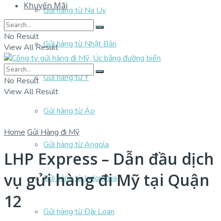
Khuyến Mãi
Gửi hàng từ Na Uy
No Result
Gửi hàng từ Nhật Bản
View All Result
Gửi hàng từ Ý
No Result
View All Result
Gửi hàng từ Áo
Home
Gửi Hàng đi Mỹ
Gửi hàng từ Angola
LHP Express – Dẫn đầu dịch
vụ gửi hàng đi Mỹ tại Quận
Gửi hàng từ Indonesia
12
Gửi hàng từ Đài Loan