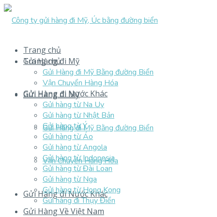
Trang chủ
Trang chủ
Gửi Hàng đi Mỹ
Gửi Hàng đi Mỹ Bằng đường Biển
Vận Chuyển Hàng Hóa
Gửi Hàng đi Nước Khác
Gửi Hàng đi Mỹ
Gửi hàng từ Na Uy
Gửi hàng từ Nhật Bản
Gửi hàng từ Ý
Gửi Hàng đi Mỹ Bằng đường Biển
Gửi hàng từ Áo
Gửi hàng từ Angola
Gửi hàng từ Indonesia
Vận Chuyển Hàng Hóa
Gửi hàng từ Đài Loan
Gửi hàng từ Nga
Gửi hàng từ Hong Kong
Gửi Hàng đi Nước Khác
Gửi hàng đi Thụy Điển
Gửi Hàng Về Việt Nam