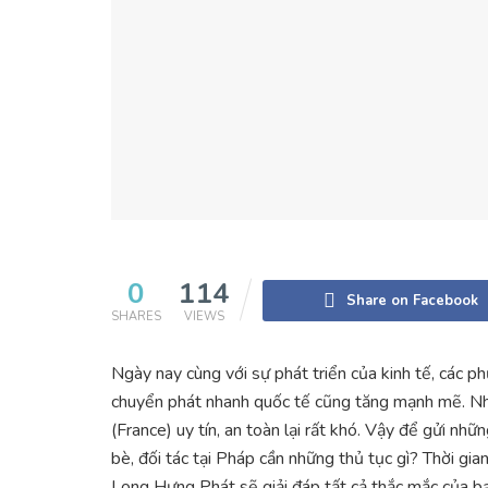
0
114
Share on Facebook
SHARES
VIEWS
Ngày nay cùng với sự phát triển của kinh tế, các 
chuyển phát nhanh quốc tế cũng tăng mạnh mẽ. Nh
(France) uy tín, an toàn lại rất khó. Vậy để gửi nh
bè, đối tác tại Pháp cần những thủ tục gì? Thời g
Long Hưng Phát sẽ giải đáp tất cả thắc mắc của b