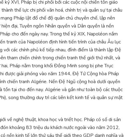
ế kỷ XVI, Pháp bị chi phối bởi các cuộc nội chiến tôn giáo
thành thế lực chi phối văn hoá, chính trị và quân sự tại châu
ch mạng Pháp lật đổ chế độ quân chủ chuyên chế, lập nên
ử hiện đại, Tuyên ngôn Nhân quyền và Dân quyền là nền
a Pháp cho đến ngày nay. Trong thế kỷ XIX, Napoléon nắm
ến tranh của Napoléon định hình tiến trình của châu Âu lục
g với các chính phủ kế tiếp nhau, đỉnh điểm là thành lập Đệ
tham chiến chính trong chiến tranh thế giới thứ nhất, và
hứ hai, Pháp nằm trong khối Đồng Minh song bị phe Trục
hi được giải phóng vào năm 1944, Đệ Tứ Cộng hòa Pháp
trình chiến tranh Algérie. Nền Đệ Ngũ cộng hoà dưới quyền
tồn tại cho đến nay. Algérie và gần như toàn bộ các thuộc
i), song thường duy trì các liên kết kinh tế và quân sự mật
iới về nghệ thuật, khoa học và triết học. Pháp có số di sản
p đón khoảng 83 triệu du khách nước ngoài vào năm 2012,
, có nền kinh tế lớn thứ sáu thế giới theo GDP danh nghĩa và