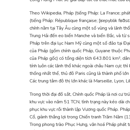
Theo Wikipedia, Pháp (tiếng Pháp: La France; phát
(tiếng Pháp: République française; [ʁepyblik fʁɑ̃sɛ
chính nằm tại Tây Âu cùng một số vùng và lãnh thổ 
Trung Hải đến eo biển Manche và biển Bắc, và từ
Pháp trên đại lục Nam Mỹ cùng một số đảo tại Đ
của Pháp (gồm chính quốc Pháp, Guyane thuộc Phá
của Pháp gốc) có tổng diện tích 643.801 km², dân
tính luôn các lãnh thổ khác ngoài châu Nam cực t
thống nhất thể, thủ đô Paris cũng là thành phố lớn
Các trung tâm đô thị lớn khác là Marseille, Lyon, L
Trong thời đại đồ sắt, Chính quốc Pháp là nơi cư 
khu vực vào năm 51 TCN, tình trạng này kéo dài c
phục khu vực rồi thành lập Vương quốc Pháp. Pháp 
Cổ, giành thắng lợi trong Chiến tranh Trăm Năm (1
Trong phong trào Phục Hưng, văn hoá Pháp phát tri