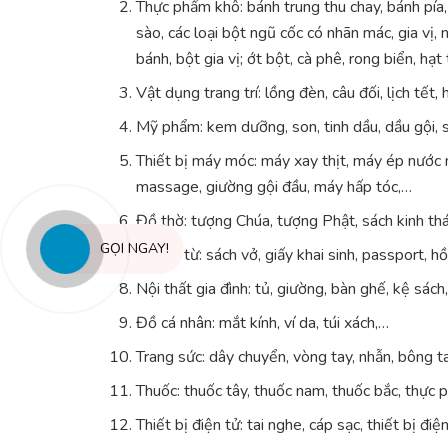
Thực phẩm khô: bánh trung thu chay, bánh pía,
sào, các loại bột ngũ cốc có nhãn mác, gia vị, 
bánh, bột gia vị; ớt bột, cà phê, rong biển, hạt
Vật dụng trang trí: lồng đèn, câu đối, lịch tết,
Mỹ phẩm: kem dưỡng, son, tinh dầu, dầu gội, 
Thiết bị máy móc: máy xay thịt, máy ép nước 
massage, giường gội đầu, máy hấp tóc,…
Đồ thờ: tượng Chúa, tượng Phật, sách kinh thán
GỌI NGAY!
Chứng từ: sách vở, giấy khai sinh, passport, h
Nội thất gia đình: tủ, giường, bàn ghế, kệ sá
Đồ cá nhân: mắt kính, ví da, túi xách,…
Trang sức: dây chuyển, vòng tay, nhẫn, bông ta
Thuốc: thuốc tây, thuốc nam, thuốc bắc, thực
Thiết bị điện tử: tai nghe, cáp sạc, thiết bị đi