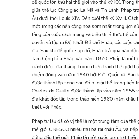
đế quốc lớn thứ hai thế giới vào thế kỷ XX. Trong th
giữa thế lực Công giáo La Mã và Tin Lành. Pháp trở 
Âu dưới thời Louis XIV. Đến cuối thế kỷ XVIII, Cá
một trong các nền cộng hoà sớm nhất trong lịch s
tảng của cuộc cách mạng và biểu thị ý thức hệ củ
quyền và lập ra Đệ Nhất Đế chế Pháp, các cuộc chi
địa. Sau khi đế quốc sụp đổ, Pháp trải qua náo độn
Tam Cộng hòa Pháp vào năm 1870. Pháp là một bên 
giành được đại thắng. Trong chiến tranh thế giới t
chiếm đóng vào năm 1940 bởi Đức Quốc xã. Sau k
được thành lập song sau đó bị giải thể trong tiến 
Charles de Gaulle được thành lập vào năm 1958 và 
địa khác độc lập trong thập niên 1960 (năm châu Ph
thiết với Pháp.
Pháp từ lâu đã có vị thế là một trung tâm của thế g
thế giới UNESCO nhiều thứ ba tại châu Âu, và tiế
đứng đầu thế giới. Pháp là một quốc gia phát triển