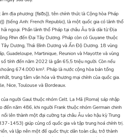
 âm địa phương: [fʁɑ̃s]), tên chính thức là Cộng hòa Pháp
z]) (tiếng Anh: French Republic), là một quốc gia có lãnh thổ
hải ngoại. Phần lãnh thổ Pháp tại châu Âu trải dài từ Địa
 sông Rhin đến Đại Tây Dương. Pháp còn có Guyane thuộc
ại Tây Dương, Thái Bình Dương và Ấn Độ Dương. 18 vùng
p, Guadeloupe, Martinique, Reunion và Mayotte và vùng
 số tính đến năm 2022 là gần 65,5 triệu người. Còn nếu
hì khoảng 674.000 km². Pháp là nước cộng hòa bán tổng
 nhất, trung tâm văn hóa và thương mại chính của quốc gia.
ille, Nice, Toulouse và Bordeaux.
trú của người Gaul thuộc nhóm Celt. La Mã (Roma) sáp nhập
ho đến năm 486, khi người Frank thuộc nhóm Germain chinh
nổi lên thành một đại cường tại châu Âu vào hậu kỳ Trung
337-1453) giúp củng cố quốc gia và tập trung hoá chính trị.
ển, và lập nên một đế quốc thực dân toàn cầu, trở thành