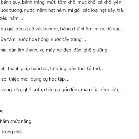
 bánh quy, bánh tráng, mứt, tôm khô, mực khô, cá khô; yến
nước tương, nước mắm; hạt nêm, mì gói, các loại hạt sấy, trà,
 tiêu, nấm,…
 hoa giả, decal; cờ vải, banner, bảng chữ nhôm, mica, dù vải,…
sữa tắm, nước hoa hồng, nước tẩy trang,…
mía, dàn âm thanh, xe máy, xe đạp, đàn, ghế giường
h; thánh giá, chuỗi hạt, lư đồng, bàn thờ, tủ thờ,…
ồ sơ, thiệp mời, dụng cụ học tập,…
ch, võng xếp, ghế sofa; chăn ga gối đệm, màn cửa, rèm cửa,…
i,…
 phẩm chức năng.
ện trong nhà