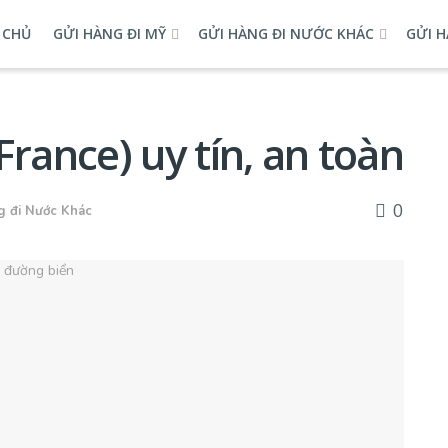
 CHỦ
GỬI HÀNG ĐI MỸ
GỬI HÀNG ĐI NƯỚC KHÁC
GỬI H
France) uy tín, an toàn
0
g đi Nước Khác