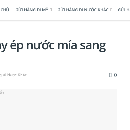
 CHỦ
GỬI HÀNG ĐI MỸ
GỬI HÀNG ĐI NƯỚC KHÁC
GỬI H
y ép nước mía sang
0
g đi Nước Khác