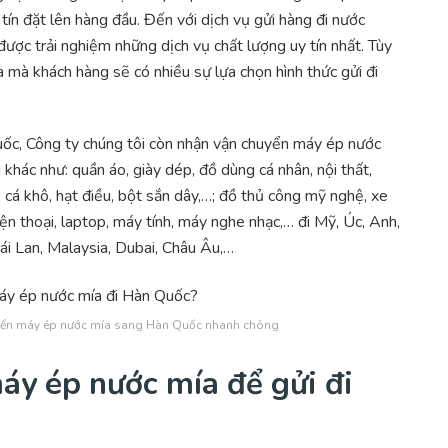
tín đặt lên hàng đầu. Đến với dịch vụ gửi hàng đi nước
ợc trải nghiệm những dịch vụ chất lượng uy tín nhất. Tùy
 mà khách hàng sẽ có nhiều sự lựa chọn hình thức gửi đi
ốc, Công ty chúng tôi còn nhận vận chuyển máy ép nước
 khác như: quần áo, giày dép, đồ dùng cá nhân, nội thất,
 cá khô, hạt điều, bột sắn dây,…; đồ thủ công mỹ nghệ, xe
ện thoại, laptop, máy tính, máy nghe nhạc,… đi Mỹ, Úc, Anh,
ái Lan, Malaysia, Dubai, Châu Âu,…
yển máy ép nước mía sang Hàn Quốc nhanh chóng
áy ép nước mía để gửi đi