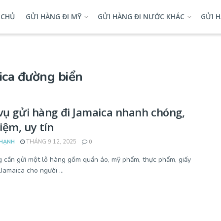
 CHỦ
GỬI HÀNG ĐI MỸ
GỬI HÀNG ĐI NƯỚC KHÁC
GỬI H
ica đường biển
vụ gửi hàng đi Jamaica nhanh chóng,
kiệm, uy tín
HẠNH
THÁNG 9 12, 2025
0
 cần gửi một lô hàng gồm quần áo, mỹ phẩm, thực phẩm, giấy
Jamaica cho người ...