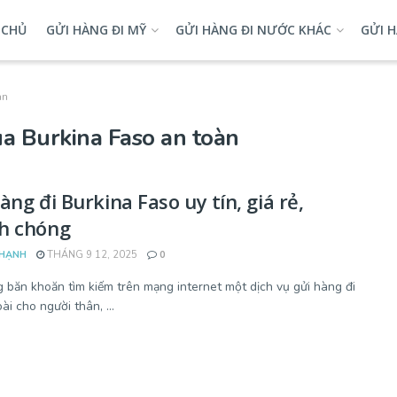
 CHỦ
GỬI HÀNG ĐI MỸ
GỬI HÀNG ĐI NƯỚC KHÁC
GỬI H
àn
a Burkina Faso an toàn
àng đi Burkina Faso uy tín, giá rẻ,
h chóng
HẠNH
THÁNG 9 12, 2025
0
 băn khoăn tìm kiếm trên mạng internet một dịch vụ gửi hàng đi
i cho người thân, ...