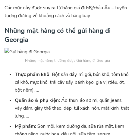
Các mức này được suy ra từ bảng giá đi Mỹ/châu Âu – tuyến
tương đương về khoảng cách và hãng bay
Những mặt hàng có thể gửi hàng đi
Georgia
Những mặt hàng thường được Gửi hàng đi Georgia
Thực phẩm khô:
Bột sắn dây, mì gói, bún khô, tôm khô,
cá khô, mực khô, trái cây sấy, bánh kẹo, gia vị (tiêu, ớt,
bột nêm),….
Quần áo & phụ kiện:
Áo thun, áo sơ mi, quần jeans,
váy đầm, giày thể thao, dép, túi xách, nón, mắt kính, thắt
lưng,….
Mỹ phẩm:
Son môi, kem dưỡng da, sữa rửa mặt, kem
chống nắng, nước hoa, dầu gội, sữa tắm, serum,….